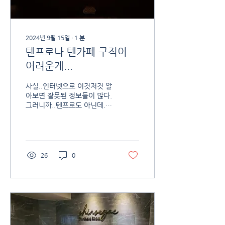
2024년 9월 15일
∙
1
분
텐프로나 텐카페 구직이
어려운게...
사실..인터넷으로 이것저것 알
아보면 잘못된 정보들이 많다.
그러니까..텐프로도 아닌데..
텐프로라고 광고 올려놓고..퍼
블릭이나 이런 곳으로 보내는
거.. 물론 그럴 수도 있다 먹고
살아야하니까.. 그리고 그렇게
하는 이유 중 가장 큰...
26
0