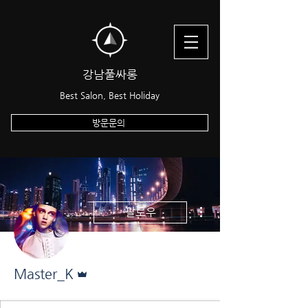
​강남풀싸롱
Best Salon, Best Holiday
방문문의
더보기
팔로우
운영자
Master_K