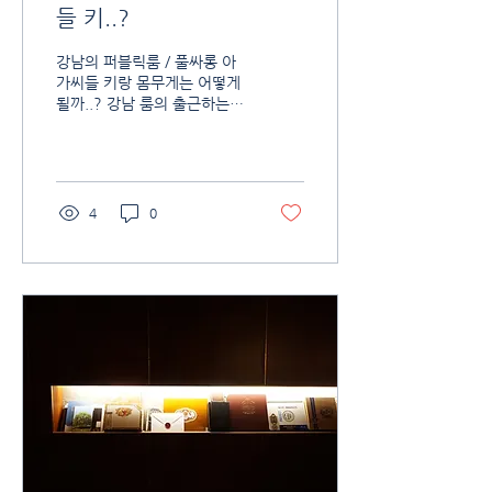
들 키..?
강남의 퍼블릭룸 / 풀싸롱 아
가씨들 키랑 몸무게는 어떻게
될까..? 강남 룸의 출근하는
멤버들의..키 방문 고객들은..
굳이 키를 따지지 않는다.. 가
장 중요한 것은 기형적으로 말
라야한다.. 일단 말라야 여성
스럽고 옷 태도 잘 살고... 초
4
0
이스도 잘된다.~!!! 다이어트
가 가장 중요하단 이야기이다.
S급 멤버는 일반 고객들은 지
명으로 인해 볼수가 없다. 좋
은 영업사장을 만나는 것이 중
요하다. 이유는 여러업장을 방
문해보신 베테랑 고객분들이
더 잘 아실듯 합니다.