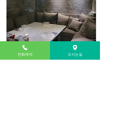
전화예약
오시는길
2024년 4월 11일
∙
1
분
강남가라오케 정통룸방식
의 시스템으로 방문가능합
니다.
강남가라오케 시스템 대한민
국 서울의 활기 넘치는강남풀
싸롱 가라오케시스템 의 노래
방 시스템은 참으로 주목할 만
합니다. 이 시스템은 다양한
장르, 시대, 언어를 포괄하는
광범위한 노래 컬렉션을 갖추
고 있습니다. 이러한 종류의
9
0
다양성은 사용자의 다양한...