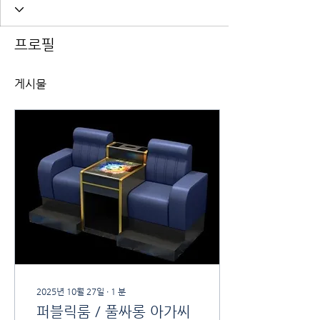
프로필
게시물
2025년 10월 27일
∙
1
분
퍼블릭룸 / 풀싸롱 아가씨